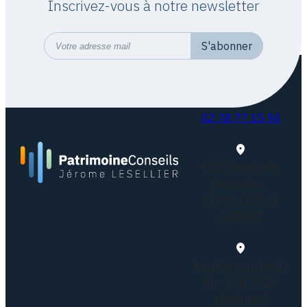
Inscrivez-vous à notre newsletter
02 78 77 15 90
455 Chemin des
Guernelles ,
61700 LONLAY
L'ABBAYE
Lundi au vendredi :
9h - 19h ( RDV
physique )