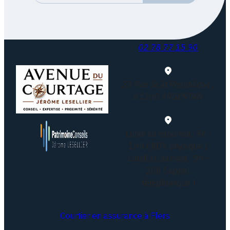
02 78 77 15 90
23 Rue de la République ,
61200 ARGENTAN
Lundi au vendredi : 9h -
19h ( RDV physique )
Lundi au samedi : 9h -
20h ( appel
téléphonique )
Courtier en assurance à Flers