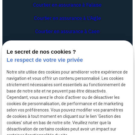
Courtier en assurance à Falaise
Courtier en assurance à L'Aigle
Courtier en assurance à Caen
Le secret de nos cookies ?
Siret :
84052534900014
Le respect de votre vie privée
Plan du
Mentions
Notre site utilise des cookies pour améliorer votre expérience de
site
légales
navigation et vous offrir un contenu personnalisé. Les cookies
strictement nécessaires sont essentiels au fonctionnement de
base de notre site et ne peuvent pas être désactivés.
Traitement des
Cependant, vous avez le choix d'activer ou de désactiver les
réclamations
cookies de personnalisation, de performance et de marketing
selon vos préférences. Vous pouvez modifier vos paramètres
de cookies à tout moment en cliquant sur le lien 'Gestion des
Politique de
Gestion
cookies' situé en bas de notre site. Veuillez noter que la
confidentialité
des
désactivation de certains cookies peut avoir un impact sur