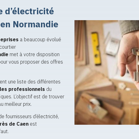
 d’électricité
r en Normandie
reprises
a beaucoup évolué
courtier
ndie
met à votre disposition
our vous proposer des offres
nt une liste des différentes
 les professionnels
du
ques. L’objectif est de trouver
u meilleur prix.
 fournisseurs d’électricité,
près de Caen
est
faut.