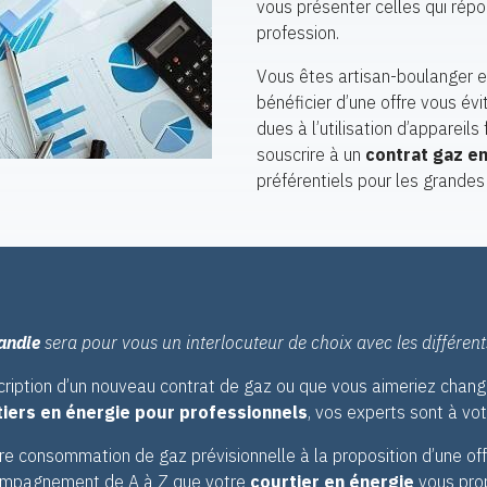
vous présenter celles qui répo
profession.
Vous êtes artisan-boulanger 
bénéficier d’une offre vous év
dues à l’utilisation d’appareil
souscrire à un
contrat gaz e
préférentiels pour les grandes
andie
sera pour vous un interlocuteur de choix avec les différent
cription d’un nouveau contrat de gaz ou que vous aimeriez change
tiers en énergie pour professionnels
, vos experts sont à vo
re consommation de gaz prévisionnelle à la proposition d’une off
mpagnement de A à Z que votre
courtier en énergie
vous pro