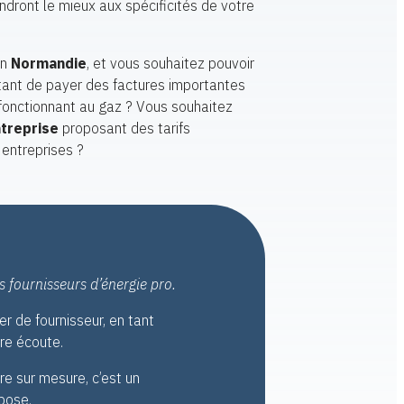
ndront le mieux aux spécificités de votre
en
Normandie
, et vous souhaitez pouvoir
itant de payer des factures importantes
s fonctionnant au gaz ? Vous souhaitez
ntreprise
proposant des tarifs
 entreprises ?
s fournisseurs d’énergie pro.
r de fournisseur, en tant
tre écoute.
re sur mesure, c’est un
pose.