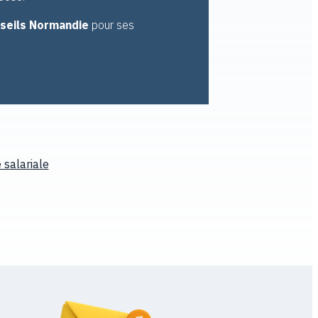
seils Normandie
pour ses
 salariale