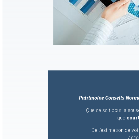
Patrimoine Conseils Norm
Que ce soit pour la sous
que
cour
De l’estimation de vot
acco