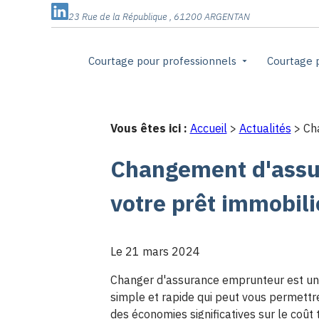
Panneau de gestion des cookies
23 Rue de la République , 61200 ARGENTAN
Courtage pour professionnels
Courtage p
Vous êtes ici :
Accueil
>
Actualités
> Cha
Changement d'assur
votre prêt immobili
Le
21 mars 2024
Changer d'assurance emprunteur est u
simple et rapide qui peut vous permettre
des économies significatives sur le coût 